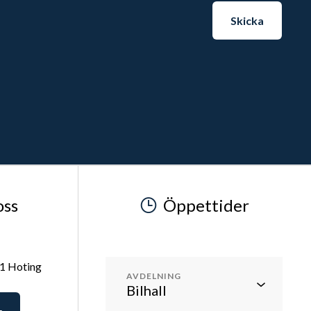
Skicka
oss
Öppettider
51 Hoting
AVDELNING