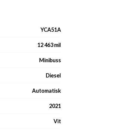
YCA51A
12 463 mil
Minibuss
Diesel
Automatisk
2021
Vit