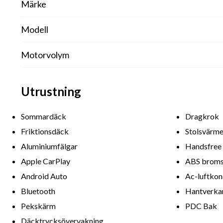
Märke
Modell
Motorvolym
Utrustning
Sommardäck
Dragkrok
Friktionsdäck
Stolsvärm
Aluminiumfälgar
Handsfree
Apple CarPlay
ABS broms
Android Auto
Ac-luftkon
Bluetooth
Hantverkar
Pekskärm
PDC Bak
Däcktrycksövervakning