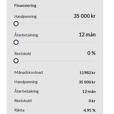
Finansiering
35 000
kr
Handpenning
12
mån
Återbetalning
0
%
Restskuld
Månadskostnad
11982
kr
Handpenning
35 000
kr
Återbetalning
12
mån
Restskuld
0
kr
Ränta
4.95
%