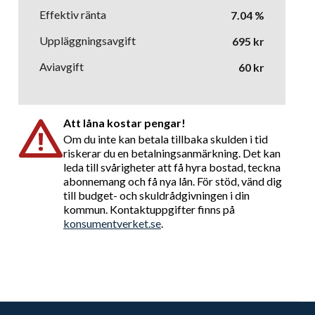
Effektiv ränta
7.04
%
Uppläggningsavgift
695
kr
Aviavgift
60
kr
Att låna kostar pengar!
Om du inte kan betala tillbaka skulden i tid
riskerar du en betalningsanmärkning. Det kan
leda till svårigheter att få hyra bostad, teckna
abonnemang och få nya lån. För stöd, vänd dig
till budget- och skuldrådgivningen i din
kommun. Kontaktuppgifter finns på
konsumentverket.se
.