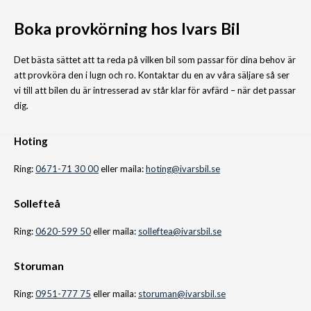
Boka provkörning hos Ivars Bil
Det bästa sättet att ta reda på vilken bil som passar för dina behov är
att provköra den i lugn och ro. Kontaktar du en av våra säljare så ser
vi till att bilen du är intresserad av står klar för avfärd – när det passar
dig.
Hoting
Ring:
0671-71 30 00
eller maila:
hoting@ivarsbil.se
Sollefteå
Ring:
0620-599 50
eller maila:
solleftea@ivarsbil.se
Storuman
Ring:
0951-777 75
eller maila:
storuman@ivarsbil.se