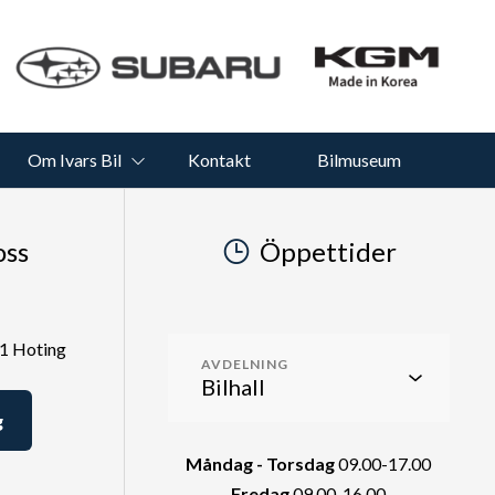
Om Ivars Bil
Kontakt
Bilmuseum
oss
Öppettider
51 Hoting
AVDELNING
g
Måndag - Torsdag
09.00-17.00
Fredag
09.00-16.00