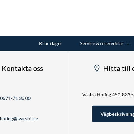
Bilar i lager
Service & reservdelar
Kontakta oss
Hitta till 
Västra Hoting 450, 833 
0671-71 30 00
Vägbeskrivnin
hoting@ivarsbil.se