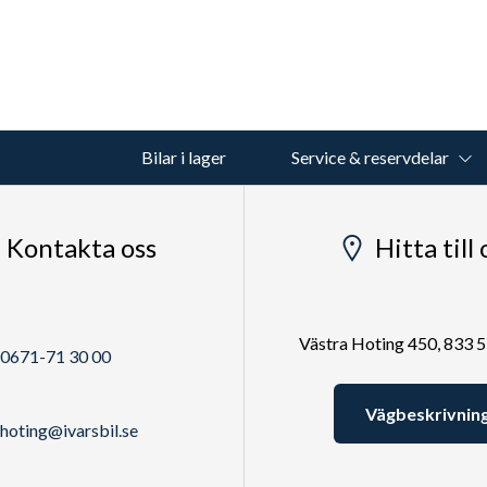
Bilar i lager
Service & reservdelar
Kontakta oss
Hitta till 
Västra Hoting 450, 833 
0671-71 30 00
Vägbeskrivnin
hoting@ivarsbil.se