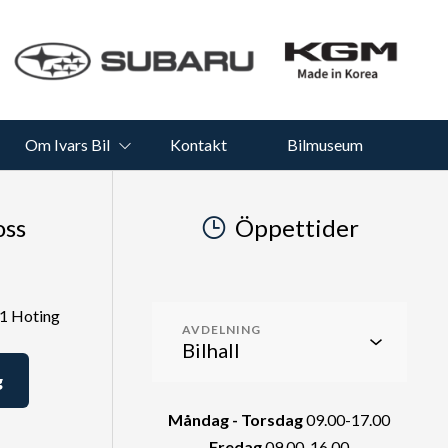
Om Ivars Bil
Kontakt
Bilmuseum
oss
Öppettider
51 Hoting
AVDELNING
g
Måndag - Torsdag
09.00-17.00
Fredag
09.00-16.00